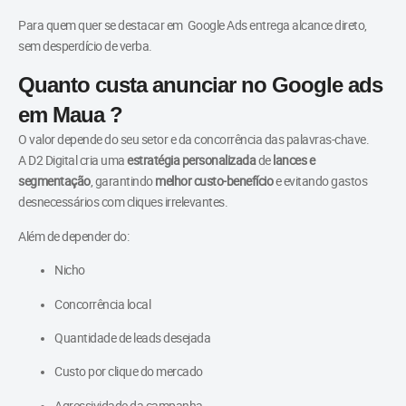
Para quem quer se destacar em Google Ads entrega alcance direto,
sem desperdício de verba.
Quanto custa anunciar no Google ads
em Maua ?
O valor depende do seu setor e da concorrência das palavras-chave.
A D2 Digital cria uma
estratégia personalizada
de
lances e
segmentação
, garantindo
melhor custo-benefício
e evitando gastos
desnecessários com cliques irrelevantes.
Além de depender do:
Nicho
Concorrência local
Quantidade de leads desejada
Custo por clique do mercado
Agressividade da campanha