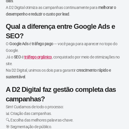
dias
.
A D2 Digital otimiza as campanhas continuamente para
melhorar o
desempenho e reduzir o custo por lead
.
Qual a diferença entre Google Ads e
SEO?
O
Google Ads
é
tráfego pago
— você paga para aparecer no topo do
Google.
Já o
SEO
é
tráfego orgânico
, conquistado por meio de otimizações no
site.
Na D2 Digital, unimos os dois para garantir
crescimento rápido e
sustentável
.
A D2 Digital faz gestão completa das
campanhas?
Sim! Cuidamos de todo o processo:
📊 Criação das campanhas.
🔍 Escolha das melhores palavras-chave.
🎯 Segmentação de público.