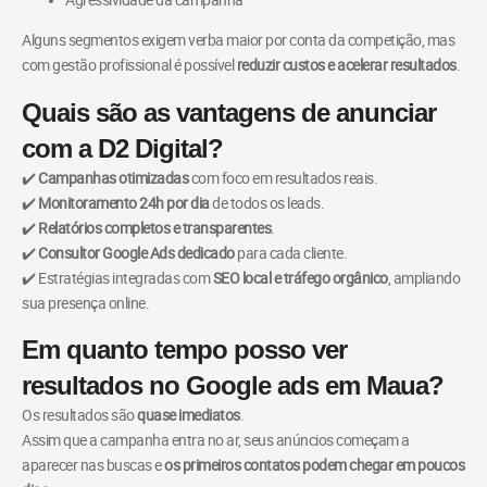
Alguns segmentos exigem verba maior por conta da competição, mas
com gestão profissional é possível
reduzir custos e acelerar resultados
.
Quais são as vantagens de anunciar
com a D2 Digital?
✔️
Campanhas otimizadas
com foco em resultados reais.
✔️
Monitoramento 24h por dia
de todos os leads.
✔️
Relatórios completos e transparentes
.
✔️
Consultor Google Ads dedicado
para cada cliente.
✔️ Estratégias integradas com
SEO local e tráfego orgânico
, ampliando
sua presença online.
Em quanto tempo posso ver
resultados no Google ads em Maua?
Os resultados são
quase imediatos
.
Assim que a campanha entra no ar, seus anúncios começam a
aparecer nas buscas e
os primeiros contatos podem chegar em poucos