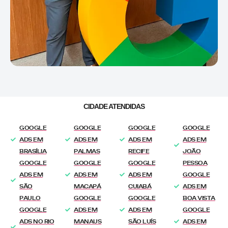
CIDADE ATENDIDAS
GOOGLE
GOOGLE
GOOGLE
GOOGLE
ADS EM
ADS EM
ADS EM
ADS EM
BRASÍLIA
PALMAS
RECIFE
JOÃO
GOOGLE
GOOGLE
GOOGLE
PESSOA
ADS EM
ADS EM
ADS EM
GOOGLE
SÃO
MACAPÁ
CUIABÁ
ADS EM
PAULO
GOOGLE
GOOGLE
BOA VISTA
GOOGLE
ADS EM
ADS EM
GOOGLE
ADS NO RIO
MANAUS
SÃO LUÍS
ADS EM