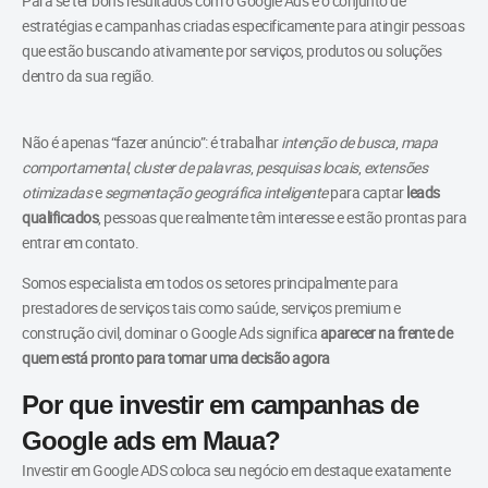
Para se ter bons resultados com o Google Ads é o conjunto de
estratégias e campanhas criadas especificamente para atingir pessoas
que estão buscando ativamente por serviços, produtos ou soluções
dentro da sua região.
Não é apenas “fazer anúncio”: é trabalhar
intenção de busca
,
mapa
comportamental
,
cluster de palavras
,
pesquisas locais
,
extensões
otimizadas
e
segmentação geográfica inteligente
para captar
leads
qualificados
, pessoas que realmente têm interesse e estão prontas para
entrar em contato.
Somos especialista em todos os setores principalmente para
prestadores de serviços tais como saúde, serviços premium e
construção civil, dominar o Google Ads significa
aparecer na frente de
quem está pronto para tomar uma decisão agora
Por que investir em campanhas de
Google ads em Maua?
Investir em Google ADS coloca seu negócio em destaque exatamente