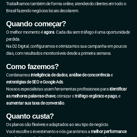
Trabalhamos também de forma online, atendendo clientes em todo o
Brasil fazendo negócios locais decolarem.
Quando começar?
O melhor momento é
agora
. Cada dia sem tráfego é uma oportunidade
perdida.
Na D2 Digital, configuramos e otimizamos sua campanha em poucos
dias, com resultados monitoráveis desde a primeira semana.
Como fazemos?
Combinamos
inteligência de dados
,
análise de concorrência
e
estratégias de SEO e Google Ads
.
Nossos especialistas usam ferramentas profissionais para
identificar
as melhores palavras-chave
, otimizar o
tráfego orgânico e pago
, e
aumentar sua taxa de conversão
.
Quanto custa?
Os planos são flexíveis e adaptados ao seu tipo de negócio.
Você escolhe o investimento e nós garantimos a
melhor performance