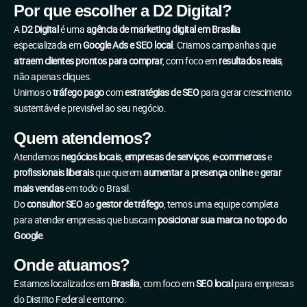
Por que escolher a D2 Digital?
A
D2 Digital
é uma
agência de marketing digital em Brasília
especializada em
Google Ads e SEO local
. Criamos campanhas que
atraem clientes prontos para comprar
, com foco em
resultados reais
,
não apenas cliques.
Unimos o
tráfego pago
com
estratégias de SEO
para gerar crescimento
sustentável e previsível ao seu negócio.
Quem atendemos?
Atendemos
negócios locais
,
empresas de serviços
,
e-commerces
e
profissionais liberais
que querem
aumentar a presença online
e
gerar
mais vendas
em todo o Brasil.
Do
consultor SEO
ao
gestor de tráfego
, temos uma equipe completa
para atender empresas que buscam
posicionar sua marca no topo do
Google
.
Onde atuamos?
Estamos localizados em
Brasília
, com foco em
SEO local
para empresas
do Distrito Federal e entorno.