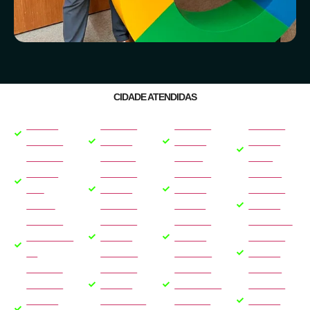
CIDADE ATENDIDAS
SEO EM
GOOGLE
GOOGLE
GOOGLE
BRASÍLIA
ADS EM
ADS EM
ADS EM
GOOGLE
PALMAS
RECIFE
JOÃO
ADS EM
GOOGLE
GOOGLE
PESSOA
SÃO
ADS EM
ADS EM
GOOGLE
PAULO
MACAPÁ
CUIABÁ
ADS EM
GOOGLE
GOOGLE
GOOGLE
BOA VISTA
ADS NO RIO
ADS EM
ADS EM
GOOGLE
DE
MANAUS
SÃO LUÍS
ADS EM
JANEIRO
GOOGLE
GOOGLE
MACEIÓ
GOOGLE
ADS EM
ADS EM RIO
GOOGLE
ADS EM
SALVADOR
BRANCO
ADS EM