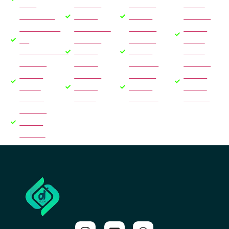
BELO
GOOGLE
GOOGLE
NATAL
HORIZONTE
ADS EM
ADS EM
GOOGLE
GOOGLE ADS
FORTALEZA
CURITIBA
ADS EM
EM
GOOGLE
GOOGLE
PORTO
FLORIANÓPOLIS
ADS EM
ADS EM
VELHO
GOOGLE
VITÓRIA
TERESINA
GOOGLE
ADS EM
GOOGLE
GOOGLE
ADS EM
PORTO
ADS EM
ADS EM
CAMPO
ALEGRE
BELÉM
ARACAJU
GRANDE
GOOGLE
ADS EM
GOIÂNIA