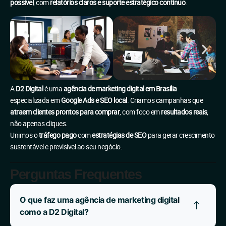
possível
, com
relatórios claros e suporte estratégico contínuo
.
A
D2 Digital
é uma
agência de marketing digital em Brasília
especializada em
Google Ads e SEO local
. Criamos campanhas que
atraem clientes prontos para comprar
, com foco em
resultados reais
,
não apenas cliques.
Unimos o
tráfego pago
com
estratégias de SEO
para gerar crescimento
sustentável e previsível ao seu negócio.
Perguntas Frequentes
O que faz uma agência de marketing digital
como a D2 Digital?