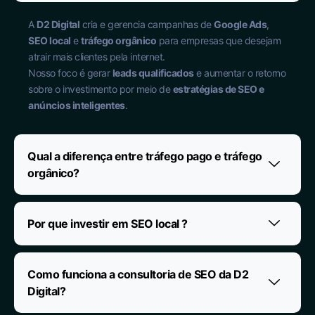
A
D2 Digital
cria e gerencia campanhas de
Google Ads
,
SEO local
e
tráfego orgânico
para empresas que desejam
atrair mais clientes pela internet.
Nosso foco é gerar
leads qualificados
e aumentar o retorno
sobre o investimento por meio de
estratégias de SEO e
anúncios inteligentes
.
Qual a diferença entre tráfego pago e tráfego
orgânico?
Por que investir em SEO local ?
Como funciona a consultoria de SEO da D2
Digital?