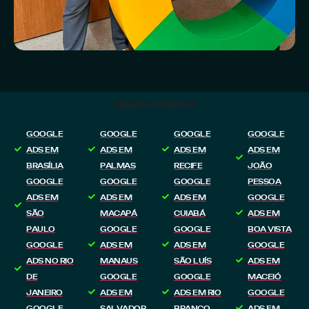
CIDADE ATENDIDAS
GOOGLE
GOOGLE
GOOGLE
GOOGLE
ADS EM
ADS EM
ADS EM
ADS EM
BRASÍLIA
PALMAS
RECIFE
JOÃO
GOOGLE
GOOGLE
GOOGLE
PESSOA
ADS EM
ADS EM
ADS EM
GOOGLE
SÃO
MACAPÁ
CUIABÁ
ADS EM
PAULO
GOOGLE
GOOGLE
BOA VISTA
GOOGLE
ADS EM
ADS EM
GOOGLE
ADS NO RIO
MANAUS
SÃO LUÍS
ADS EM
DE
GOOGLE
GOOGLE
MACEIÓ
JANEIRO
ADS EM
ADS EM RIO
GOOGLE
GOOGLE
SALVADOR
BRANCO
ADS EM