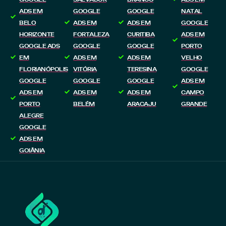
ADS EM
GOOGLE
GOOGLE
NATAL
BELO
ADS EM
ADS EM
GOOGLE
HORIZONTE
FORTALEZA
CURITIBA
ADS EM
GOOGLE ADS
GOOGLE
GOOGLE
PORTO
EM
ADS EM
ADS EM
VELHO
FLORIANÓPOLIS
VITÓRIA
TERESINA
GOOGLE
GOOGLE
GOOGLE
GOOGLE
ADS EM
ADS EM
ADS EM
ADS EM
CAMPO
PORTO
BELÉM
ARACAJU
GRANDE
ALEGRE
GOOGLE
ADS EM
GOIÂNIA