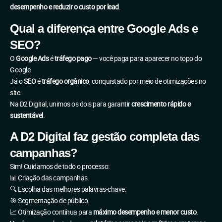
desempenho e reduzir o custo por lead
.
Qual a diferença entre Google Ads e
SEO?
O
Google Ads
é
tráfego pago
— você paga para aparecer no topo do
Google.
Já o
SEO
é
tráfego orgânico
, conquistado por meio de otimizações no
site.
Na D2 Digital, unimos os dois para garantir
crescimento rápido e
sustentável
.
A D2 Digital faz gestão completa das
campanhas?
Sim! Cuidamos de todo o processo:
📊 Criação das campanhas.
🔍 Escolha das melhores palavras-chave.
🎯 Segmentação de público.
📈 Otimização contínua para
máximo desempenho e menor custo
.