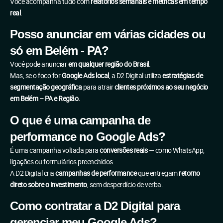
Você acompanha tudo com
relatórios semanais e métricas em tempo
real
.
Posso anunciar em várias cidades ou
só em Belém - PA?
Você pode anunciar
em qualquer região do Brasil
.
Mas, se o foco for
Google Ads local
, a D2 Digital utiliza
estratégias de
segmentação geográfica
para atrair
clientes próximos ao seu negócio
em Belém – PA e Região.
O que é uma campanha de
performance no Google Ads?
É uma campanha voltada para
conversões reais
— como WhatsApp,
ligações ou formulários preenchidos.
A D2 Digital cria
campanhas de performance
que entregam
retorno
direto sobre o investimento
, sem desperdício de verba.
Como contratar a D2 Digital para
gerenciar meu Google Ads?