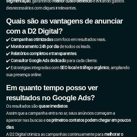
segmentação
, garantindo
melhor custo-benefício
e evitando gastos
desnecessários com cliques irrelevantes.
Quais são as vantagens de anunciar
com a D2 Digital?
✔️
Campanhas otimizadas
com foco em resultados reais.
✔️
Monitoramento 24h por dia
de todos os leads.
✔️
Relatórios completos e transparentes
.
✔️
Consultor Google Ads dedicado
para cada cliente.
✔️ Estratégias integradas com
SEO local e tráfego orgânico
, ampliando
sua presença online.
Em quanto tempo posso ver
resultados no Google Ads?
Os resultados são
quase imediatos
.
Assim que a campanha entra no ar, seus anúncios começam a
aparecer nas buscas e
os primeiros contatos podem chegar em poucos
dias
.
A D2 Digital otimiza as campanhas continuamente para
melhorar o