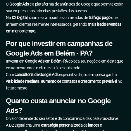
O
Google Ads
é a plataforma de anúncios do Google que permite exibir
sua empresa nas primeiras posições das buscas.
Na
D2 Digital
, criamos campanhas otimizadas de
tráfego pago
que
atraem clientes realmente interessados, gerando
mais leads e vendas
em menos tempo
.
Por que investir em campanhas de
Google Ads em Belém - PA?
Investir em
Google Ads em Belém -PA
coloca seu negócio em destaque
exatamente onde o cliente está pesquisando.
Com
consultoria de Google Ads
especializada, sua empresa ganha
visibilidade imediata, aumento de contatos e crescimento previsível
no
faturamento.
Quanto custa anunciar no Google
Ads?
O valor depende do seu setor e da concorrência das palavras-chave.
A D2 Digital cria uma
estratégia personalizada
de
lances e