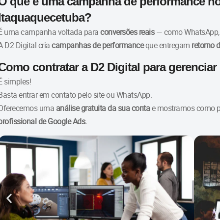
O que é uma campanha de performance n
Itaquaquecetuba?
É uma campanha voltada para
conversões reais
— como WhatsApp, l
A D2 Digital cria
campanhas de performance
que entregam
retorno 
Como contratar a D2 Digital para gerenci
É simples!
Basta entrar em contato pelo site ou WhatsApp.
Oferecemos uma
análise gratuita da sua conta
e mostramos como
profissional de Google Ads.