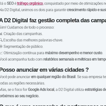
Já o
SEO
é
tráfego orgânico
, conquistado por meio de otimizações no
Na D2 Digital, unimos os dois para garantir
crescimento rápido e sus
A D2 Digital faz gestão completa das cam
Sim! Cuidamos de todo o processo:
📊 Criação das campanhas.
🔍 Escolha das melhores palavras-chave.
🎯 Segmentação de público.
📈 Otimização contínua para
máximo desempenho e menor custo
.
Você acompanha tudo com
relatórios semanais e métricas em temp
Posso anunciar em várias cidades ?
Você pode anunciar
em qualquer região do Brasil
. Se sua empresa t
todas as regiões necessárias.
Mas, se o foco for
Google Ads local
, a D2 Digital utiliza
estratégias 
próximos ao seu negócio.