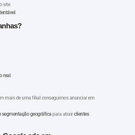
 site.
tentável
.
panhas?
o real
.
em mais de uma filial conseguimos anunciar em
de segmentação geográfica
para atrair
clientes