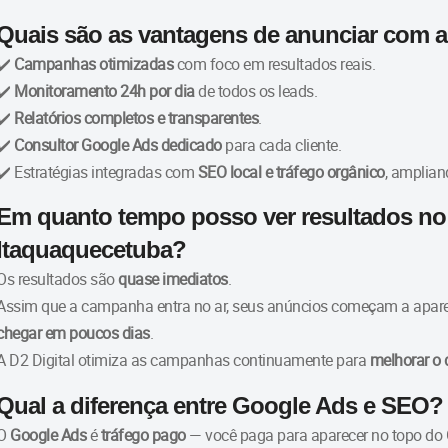
Quais são as vantagens de anunciar com a 
✔️
Campanhas otimizadas
com foco em resultados reais.
✔️
Monitoramento 24h por dia
de todos os leads.
✔️
Relatórios completos e transparentes
.
✔️
Consultor Google Ads dedicado
para cada cliente.
✔️ Estratégias integradas com
SEO local e tráfego orgânico
, amplian
Em quanto tempo posso ver resultados n
Itaquaquecetuba?
Os resultados são
quase imediatos
.
Assim que a campanha entra no ar, seus anúncios começam a apar
chegar em poucos dias
.
A D2 Digital otimiza as campanhas continuamente para
melhorar o 
Qual a diferença entre Google Ads e SEO?
O
Google Ads
é
tráfego pago
— você paga para aparecer no topo do 