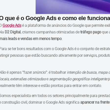
O que é o Google Ads e como ele funcion
O
Google Ads
é a plataforma de anúncios do Google que permite exi
Na
D2 Digital
, criamos campanhas otimizadas de
tráfego pago
que a
mais leads e vendas em menos tempo
.
Para se ter bons resultados com o Google Ads é o conjunto de estr
atingir pessoas que estão buscando ativamente por serviços, produto
Não é apenas “fazer anúncio”: é trabalhar
intenção de busca
,
mapa c
locais
,
extensões otimizadas
e
segmentação geográfica inteligente
p
realmente têm interesse e estão prontas para entrar em contato.
Somos especialista em todos os setores principalmente para prestad
e construção civil, dominar o Google Ads significa
aparecer na frent