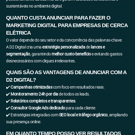
sustentáveis no ambiente digital.
QUANTO CUSTA ANUNCIAR PARA FAZER O
MARKETING DIGITAL PARA EMPRESAS DE CERCA
ELÉTRICA
O valor depende do seu setor e da concorrência das palavras-chave.
A D2 Digital cria uma
estratégia personalizada
de
lances e
segmentação
, garantindo
melhor custo-benefício
e evitando gastos
desnecessários com cliques irrelevantes.
QUAIS SÃO AS VANTAGENS DE ANUNCIAR COM A
D2 DIGITAL?
✔️
Campanhas otimizadas
com foco em resultados reais.
✔️
Monitoramento 24h por dia
de todos os leads.
✔️
Relatórios completos e transparentes
.
✔️
Consultor Google Ads dedicado
para cada cliente.
✔️ Estratégias integradas com
SEO local e tráfego orgânico
, ampliando
sua presença online.
EM QUANTO TEMPO POSSO VER RESULTADOS