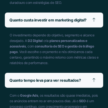
duradouro com estratégias de SEO.
Quanto custa investir em marketing digital?
O investimento depende do objetivo, segmento e alcance
desejado. A
D2 Digital
cria
planos personalizados e
acessíveis
, com
consultoria de SEO e gestão de tráfego
pago
. Você escolhe o orçamento e nós otimizamos cada
centavo, garantindo o máximo retorno com métricas claras e
relatórios de performance.
Quanto tempo leva para ver resultados?
Com o
Google Ads
, os resultados são quase imediatos, pois
os anúncios entram no ar em poucos dias. Já o
SEO
é um
processo contínuo, com crescimento progressivo em