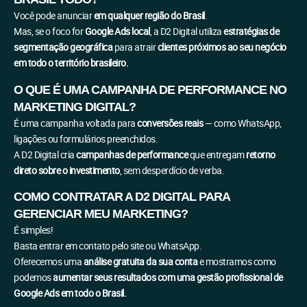
Você pode anunciar
em qualquer região do Brasil
.
Mas, se o foco for
Google Ads local
, a D2 Digital utiliza
estratégias de
segmentação geográfica
para atrair
clientes próximos ao seu negócio
em todo o território brasileiro.
O QUE É UMA CAMPANHA DE PERFORMANCE NO
MARKETING DIGITAL?
É uma campanha voltada para
conversões reais
— como WhatsApp,
ligações ou formulários preenchidos.
A D2 Digital cria
campanhas de performance
que entregam
retorno
direto sobre o investimento
, sem desperdício de verba.
COMO CONTRATAR A D2 DIGITAL PARA
GERENCIAR MEU MARKETING?
É simples!
Basta entrar em contato pelo site ou WhatsApp.
Oferecemos uma
análise gratuita da sua conta
e mostramos como
podemos
aumentar seus resultados com uma gestão profissional de
Google Ads em todo o Brasil.