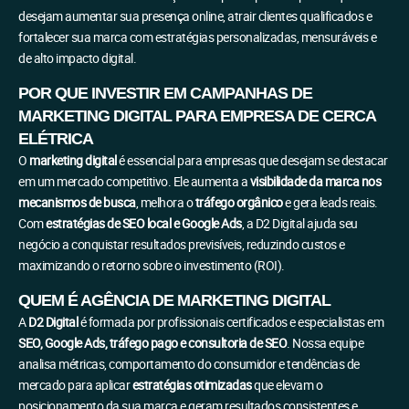
desejam aumentar sua presença online, atrair clientes qualificados e
fortalecer sua marca com estratégias personalizadas, mensuráveis e
de alto impacto digital.
POR QUE INVESTIR EM CAMPANHAS DE
MARKETING DIGITAL PARA EMPRESA DE CERCA
ELÉTRICA
O
marketing digital
é essencial para empresas que desejam se destacar
em um mercado competitivo. Ele aumenta a
visibilidade da marca nos
mecanismos de busca
, melhora o
tráfego orgânico
e gera leads reais.
Com
estratégias de SEO local e Google Ads
, a D2 Digital ajuda seu
negócio a conquistar resultados previsíveis, reduzindo custos e
maximizando o retorno sobre o investimento (ROI).
QUEM É AGÊNCIA DE MARKETING DIGITAL
A
D2 Digital
é formada por profissionais certificados e especialistas em
SEO, Google Ads, tráfego pago e consultoria de SEO
. Nossa equipe
analisa métricas, comportamento do consumidor e tendências de
mercado para aplicar
estratégias otimizadas
que elevam o
posicionamento da sua marca e geram resultados consistentes e