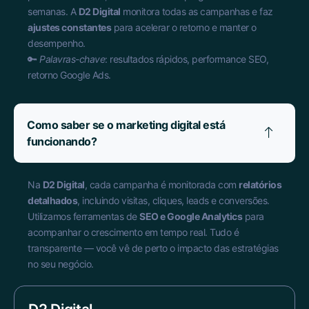
semanas. A
D2 Digital
monitora todas as campanhas e faz
ajustes constantes
para acelerar o retorno e manter o
desempenho.
🔑
Palavras-chave
: resultados rápidos, performance SEO,
retorno Google Ads.
Como saber se o marketing digital está
funcionando?
Na
D2 Digital
, cada campanha é monitorada com
relatórios
detalhados
, incluindo visitas, cliques, leads e conversões.
Utilizamos ferramentas de
SEO e Google Analytics
para
acompanhar o crescimento em tempo real. Tudo é
transparente — você vê de perto o impacto das estratégias
no seu negócio.