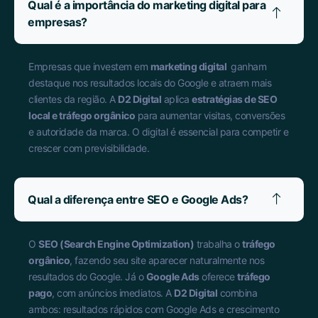
Qual é a importância do marketing digital para
empresas?
Empresas que investem em
marketing digital
ganham
destaque nos resultados locais do Google e atraem mais
clientes da região. A
D2 Digital
aplica
estratégias de SEO
local e tráfego orgânico
para aumentar visitas, conversões
e autoridade da marca. O digital é essencial para competir e
crescer com previsibilidade.
Qual a diferença entre SEO e Google Ads?
O
SEO (Search Engine Optimization)
trabalha o
tráfego
orgânico
, fazendo seu site aparecer naturalmente nos
resultados do Google. Já o
Google Ads
oferece
tráfego
pago
, com anúncios imediatos. A
D2 Digital
combina
ambos: resultados rápidos com Google Ads e crescimento