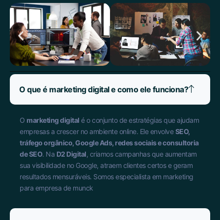
O que é marketing digital e como ele funciona?
O
marketing digital
é o conjunto de estratégias que ajudam
empresas a crescer no ambiente online. Ele envolve
SEO,
tráfego orgânico, Google Ads, redes sociais e consultoria
de SEO
. Na
D2 Digital
, criamos campanhas que aumentam
sua visibilidade no Google, atraem clientes certos e geram
resultados mensuráveis. Somos especialista em marketing
para empresa de munck