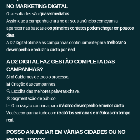
NO MARKETING DIGITAL
Os resultados são
quase imediatos
.
Assim que a campanha entra no ar, seus anúncios começam a
aparecer nas buscas e
os primeiros contatos podem chegar em poucos
dias
.
A D2 Digital otimiza as campanhas continuamente para
melhorar o
desempenho e reduzir o custo por lead
.
A D2 DIGITAL FAZ GESTÃO COMPLETA DAS
CAMPANHAS?
Sim! Cuidamos de todo o processo:
📊 Criação das campanhas.
🔍 Escolha das melhores palavras-chave.
🎯 Segmentação de público.
📈 Otimização contínua para
máximo desempenho e menor custo
.
Você acompanha tudo com
relatórios semanais e métricas em tempo
real
.
POSSO ANUNCIAR EM VÁRIAS CIDADES OU NO
BRASIL TODO?